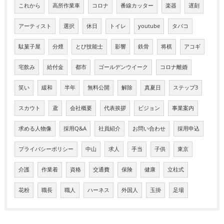
これから
高所作業車
コロナ
番線カッター
楽器
遅刻
アーティスト
選択
休日
トイレ
youtube
タバコ
駄菓子屋
分煙
とび技能士
影響
鉄骨
将棋
アコギ
宅飲み
給付金
都市
ゴールデンウイーク
コロナ離婚
笑い
緩和
半年
無料公開
解除
真夏日
ステップ3
スカウト
鳶
会社概要
代表挨拶
ビジョン
事業案内
求める人物像
採用Q&A
社員紹介
お問い合わせ
採用申込
プライバシーポリシー
中山
求人
手当
子供
東京
介護
作業着
資格
交通費
保険
健康
立柱式
花粉
職長
職人
ハーネス
外国人
玉掛
足場