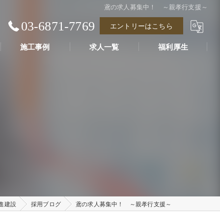
鳶の求人募集中！ ～親孝行支援～
03-6871-7769
エントリーはこちら
施工事例
求人一覧
福利厚生
進建設
採用ブログ
鳶の求人募集中！ ～親孝行支援～