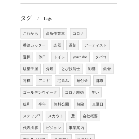
タグ
Tags
これから
高所作業車
コロナ
番線カッター
楽器
遅刻
アーティスト
選択
休日
トイレ
youtube
タバコ
駄菓子屋
分煙
とび技能士
影響
鉄骨
将棋
アコギ
宅飲み
給付金
都市
ゴールデンウイーク
コロナ離婚
笑い
緩和
半年
無料公開
解除
真夏日
ステップ3
スカウト
鳶
会社概要
代表挨拶
ビジョン
事業案内