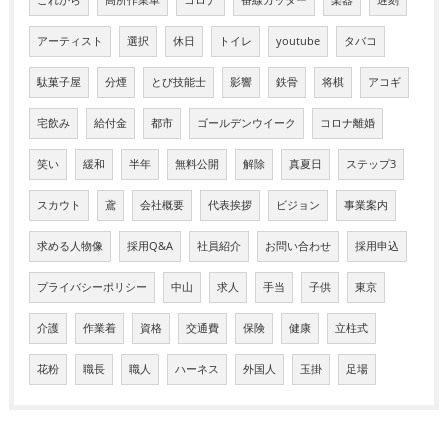
アーティスト
選択
休日
トイレ
youtube
タバコ
駄菓子屋
分煙
とび技能士
影響
鉄骨
将棋
アコギ
宅飲み
給付金
都市
ゴールデンウイーク
コロナ離婚
笑い
緩和
半年
無料公開
解除
真夏日
ステップ3
スカウト
鳶
会社概要
代表挨拶
ビジョン
事業案内
求める人物像
採用Q&A
社員紹介
お問い合わせ
採用申込
プライバシーポリシー
中山
求人
手当
子供
東京
介護
作業着
資格
交通費
保険
健康
立柱式
花粉
職長
職人
ハーネス
外国人
玉掛
足場