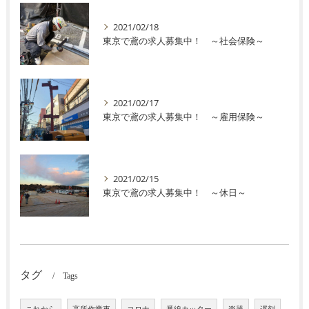
2021/02/18
東京で鳶の求人募集中！ ～社会保険～
2021/02/17
東京で鳶の求人募集中！ ～雇用保険～
2021/02/15
東京で鳶の求人募集中！ ～休日～
タグ
Tags
これから
高所作業車
コロナ
番線カッター
楽器
遅刻