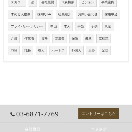
スカウト
鳶
会社概要
代表挨拶
ビジョン
事業案内
求める人物像
採用Q&A
社員紹介
お問い合わせ
採用申込
プライバシーポリシー
中山
求人
手当
子供
東京
介護
作業着
資格
交通費
保険
健康
立柱式
花粉
職長
職人
ハーネス
外国人
玉掛
足場
03-6871-7769
エントリーはこちら
会社概要
代表挨拶