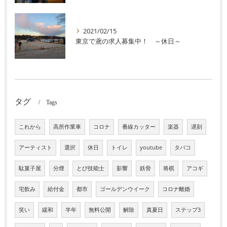
2021/02/15
東京で鳶の求人募集中！ ～休日～
タグ
Tags
これから
高所作業車
コロナ
番線カッター
楽器
遅刻
アーティスト
選択
休日
トイレ
youtube
タバコ
駄菓子屋
分煙
とび技能士
影響
鉄骨
将棋
アコギ
宅飲み
給付金
都市
ゴールデンウイーク
コロナ離婚
笑い
緩和
半年
無料公開
解除
真夏日
ステップ3