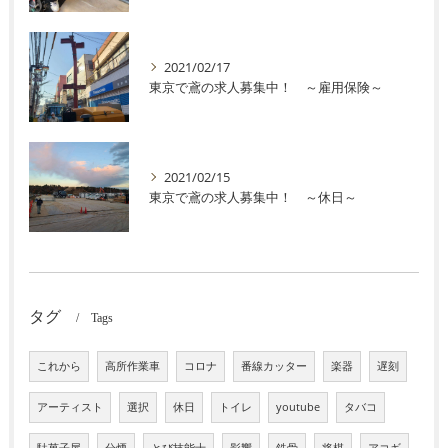
2021/02/17
東京で鳶の求人募集中！ ～雇用保険～
2021/02/15
東京で鳶の求人募集中！ ～休日～
タグ
Tags
これから
高所作業車
コロナ
番線カッター
楽器
遅刻
アーティスト
選択
休日
トイレ
youtube
タバコ
駄菓子屋
分煙
とび技能士
影響
鉄骨
将棋
アコギ