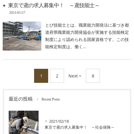
東京で鳶の求人募集中！ ～鳶技能士～
2021/01/27
とび技能士とは、職業能力開発法に基づき都
道府県職業能力開発協会が実施する技能検定
制度により認められる国家資格です。この技
能検定制度は、働く…
1
2
Next >
8
最近の投稿
Recent Posts
2021/02/18
東京で鳶の求人募集中！ ～社会保険～