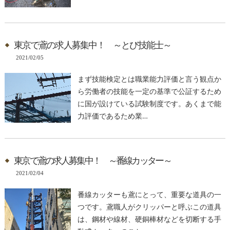
東京で鳶の求人募集中！ ～とび技能士～
2021/02/05
まず技能検定とは職業能力評価と言う観点か
ら労働者の技能を一定の基準で公証するため
に国が設けている試験制度です。あくまで能
力評価であるため業…
東京で鳶の求人募集中！ ～番線カッター～
2021/02/04
番線カッターも鳶にとって、重要な道具の一
つです。鳶職人がクリッパーと呼ぶこの道具
は、鋼材や線材、硬銅棒材などを切断する手