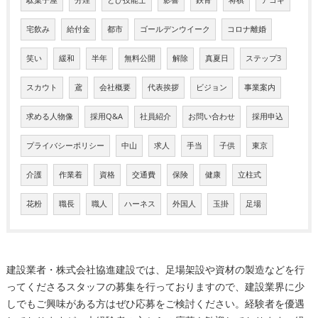
宅飲み
給付金
都市
ゴールデンウイーク
コロナ離婚
笑い
緩和
半年
無料公開
解除
真夏日
ステップ3
スカウト
鳶
会社概要
代表挨拶
ビジョン
事業案内
求める人物像
採用Q&A
社員紹介
お問い合わせ
採用申込
プライバシーポリシー
中山
求人
手当
子供
東京
介護
作業着
資格
交通費
保険
健康
立柱式
花粉
職長
職人
ハーネス
外国人
玉掛
足場
建設業者・株式会社協進建設では、足場架設や資材の製造などを行
ってくださるスタッフの募集を行っておりますので、建設業界に少
しでもご興味がある方はぜひ応募をご検討ください。経験者を優遇